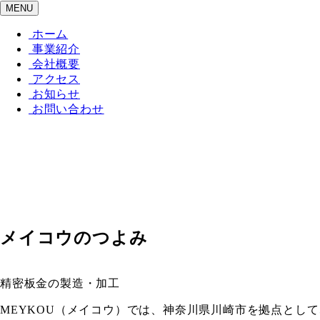
MENU
ホーム
事業紹介
会社概要
アクセス
お知らせ
お問い合わせ
顔が見える精密加工業者
金属加工業のキャリアは25年
試作品・小ロット・早期対応
メイコウのつよみ
精密板金の製造・加工
MEYKOU（メイコウ）では、神奈川県川崎市を拠点とし