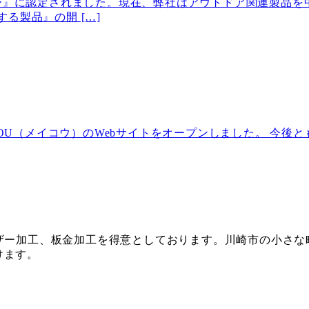
ー』に認定されました。現在、弊社はアウトドア関連製品を
る製品』の開 […]
KOU（メイコウ）のWebサイトをオープンしました。 今
ーザー加工、板金加工を得意としております。川崎市の小さ
けます。